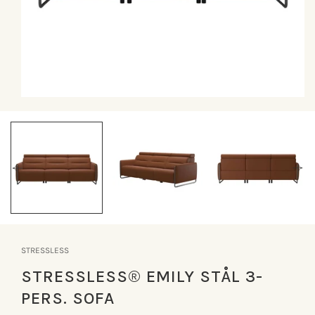
Åbn
mediet
1
i
modus
STRESSLESS
STRESSLESS® EMILY STÅL 3-
PERS. SOFA