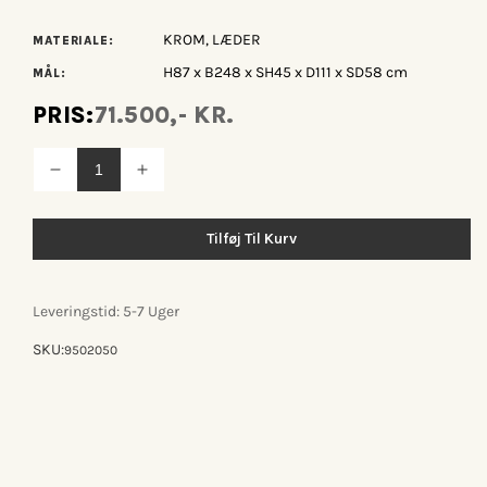
KROM, LÆDER
MATERIALE:
H87 x B248 x SH45 x D111 x SD58 cm
MÅL:
PRIS:
71.500,- KR.
Reducer
Øg
antallet
antallet
for
for
Stressless®
Stressless®
Tilføj Til Kurv
Emily
Emily
Stål
Stål
3-
3-
pers.
pers.
Leveringstid: 5-7 Uger
sofa
sofa
SKU:
9502050