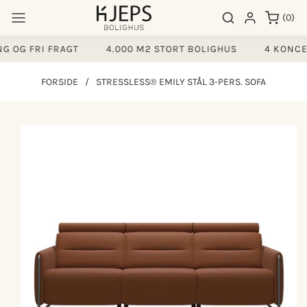
Gå til
0
Søgeresultater
Log ind
(0)
indhold
varer
 OG FRI FRAGT
4.000 M2 STORT BOLIGHUS
4 KONCEP
FORSIDE
/
STRESSLESS® EMILY STÅL 3-PERS. SOFA
å til
produktoplysninger