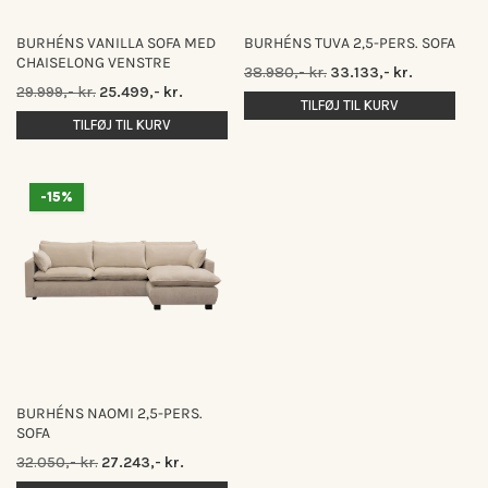
BURHÉNS VANILLA SOFA MED
BURHÉNS TUVA 2,5-PERS. SOFA
CHAISELONG VENSTRE
Normalpris
Udsalgspris
38.980,- kr.
33.133,- kr.
Normalpris
Udsalgspris
29.999,- kr.
25.499,- kr.
TILFØJ TIL KURV
TILFØJ TIL KURV
-15%
BURHÉNS NAOMI 2,5-PERS.
SOFA
Normalpris
Udsalgspris
32.050,- kr.
27.243,- kr.