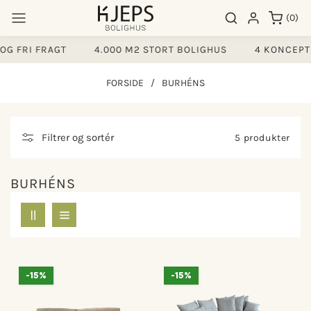
Gå til
0
Søgeresultater
Log ind
(0)
indhold
varer
G FRI FRAGT
4.000 M2 STORT BOLIGHUS
4 KONCEPTE
FORSIDE
/
BURHÉNS
Filtrer og sortér
5 produkter
BURHÉNS
-15%
-15%