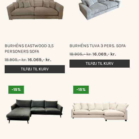
BURHÉNS EASTWOOD 3,5
BURHÉNS TUVA 3 PERS. SOFA
PERSONERS SOFA
Normalpris
Udsalgspris
18.905,- kr.
16.069,- kr.
Normalpris
Udsalgspris
18.905,- kr.
16.069,- kr.
TILFØJ TIL KURV
TILFØJ TIL KURV
-15%
-15%