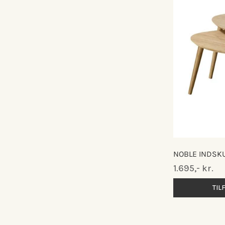
NOBLE INDSK
Normalpris
1.695,- kr.
TIL