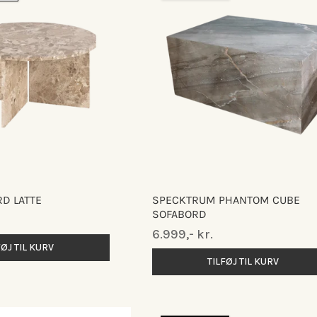
D LATTE
SPECKTRUM PHANTOM CUBE
SOFABORD
Normalpris
6.999,- kr.
FØJ TIL KURV
TILFØJ TIL KURV