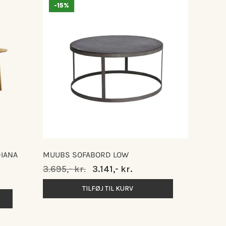
-15%
DIANA
MUUBS SOFABORD LOW
Normalpris
3.695,- kr.
Udsalgspris
3.141,- kr.
TILFØJ TIL KURV