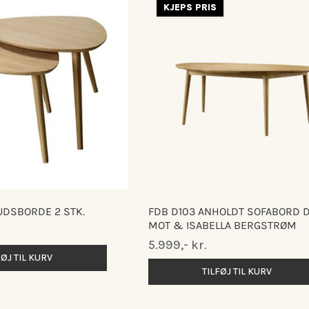
KJEPS PRIS
UDSBORDE 2 STK.
FDB D103 ANHOLDT SOFABORD 
MOT & ISABELLA BERGSTRØM
Normalpris
5.999,- kr.
FØJ TIL KURV
TILFØJ TIL KURV