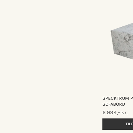
SPECKTRUM P
SOFABORD
Normalpris
6.999,- kr.
TIL