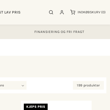
0
ST LAV PRIS
Søgeresultater
Log ind
INDKØBSKURV
(0)
varer
FINANSIERING OG FRI FRAGT
4
199 produkter
KJEPS PRIS