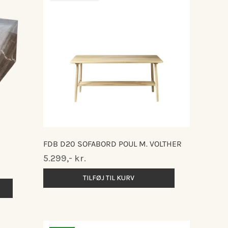
FDB D20 SOFABORD POUL M. VOLTHER
Normalpris
5.299,- kr.
TILFØJ TIL KURV