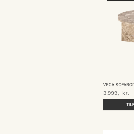
VEGA SOFABOR
Normalpris
3.999,- kr.
TIL