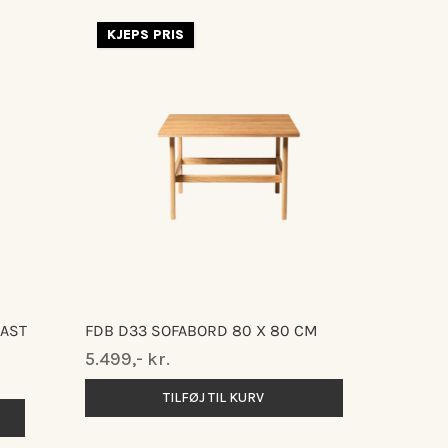
KJEPS PRIS
AST
FDB D33 SOFABORD 80 X 80 CM
Normalpris
5.499,- kr.
TILFØJ TIL KURV