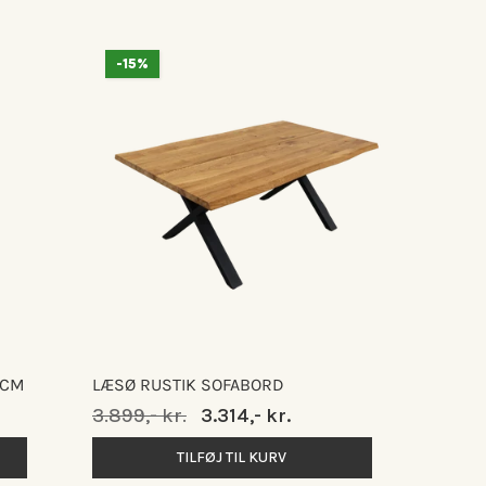
-15%
 CM
LÆSØ RUSTIK SOFABORD
Normalpris
3.899,- kr.
Udsalgspris
3.314,- kr.
TILFØJ TIL KURV