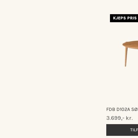
KJEPS PRIS
FDB D102A SØ
Normalpris
3.699,- kr.
TIL