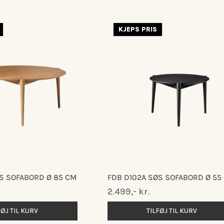
KJEPS PRIS
S SOFABORD Ø 85 CM
FDB D102A SØS SOFABORD Ø 55
Normalpris
2.499,- kr.
FØJ TIL KURV
TILFØJ TIL KURV