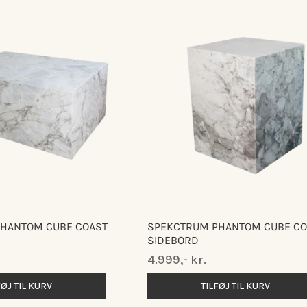
HANTOM CUBE COAST
SPEKCTRUM PHANTOM CUBE CO
SIDEBORD
Normalpris
4.999,- kr.
FØJ TIL KURV
TILFØJ TIL KURV