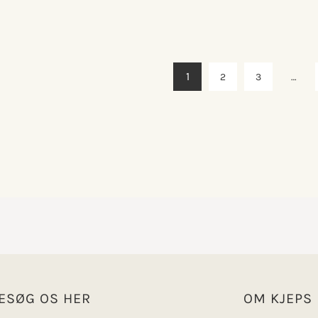
1
2
3
…
ESØG OS HER
OM KJEPS