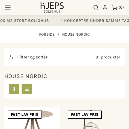
Gå til
0
Søgeresultater
Log ind
(0)
indhold
varer
0 M2 STORT BOLIGHUS
4 KONCEPTER UNDER SAMME TAG
FORSIDE
/
HOUSE NORDIC
Filtrer og sortér
81 produkter
HOUSE NORDIC
FAST LAV PRIS
FAST LAV PRIS