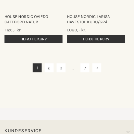
HOUSE NORDIC OVIEDO
HOUSE NORDIC LARISA
CAFEBORD NATUR
HAVESTOL KUBU/GRÅ
Normalpris
Normalpris
1.126,- kr.
1.080,- kr.
TILFØJ TIL KURV
TILFØJ TIL KURV
1
2
3
…
7
KUNDESERVICE