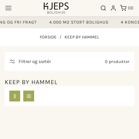
Gå til
0
Søgeresultater
Log ind
(0)
indhold
varer
G OG FRI FRAGT
4.000 M2 STORT BOLIGHUS
4 KONCE
FORSIDE
/
KEEP BY HAMMEL
Filtrer og sortér
0 produkter
KEEP BY HAMMEL