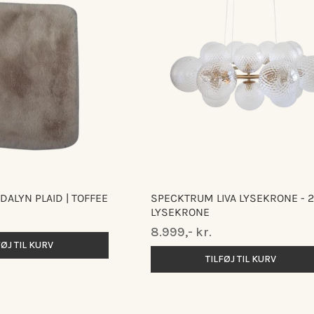
ALYN PLAID | TOFFEE
SPECKTRUM LIVA LYSEKRONE - 2
LYSEKRONE
Normalpris
8.999,- kr.
FØJ TIL KURV
TILFØJ TIL KURV