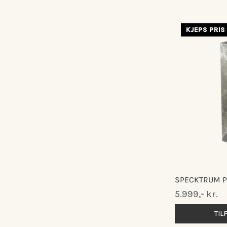
KJEPS PRIS
SPECKTRUM P
Normalpris
5.999,- kr.
TIL