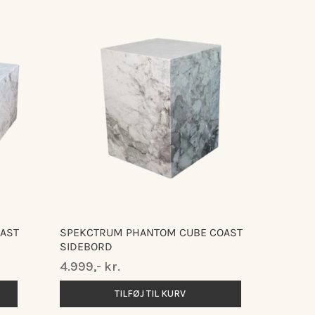
AST
SPEKCTRUM PHANTOM CUBE COAST
SIDEBORD
Normalpris
4.999,- kr.
TILFØJ TIL KURV