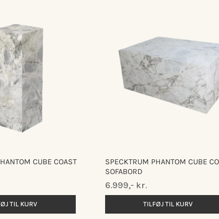
HANTOM CUBE COAST
SPECKTRUM PHANTOM CUBE CO
SOFABORD
Normalpris
6.999,- kr.
FØJ TIL KURV
TILFØJ TIL KURV