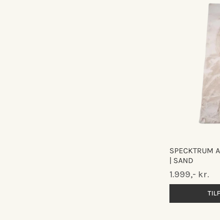
SPECKTRUM A
| SAND
Normalpris
1.999,- kr.
TIL