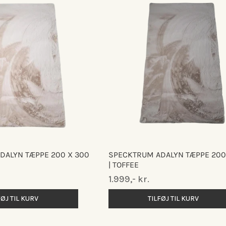
DALYN TÆPPE 200 X 300
SPECKTRUM ADALYN TÆPPE 200
| TOFFEE
Normalpris
1.999,- kr.
FØJ TIL KURV
TILFØJ TIL KURV