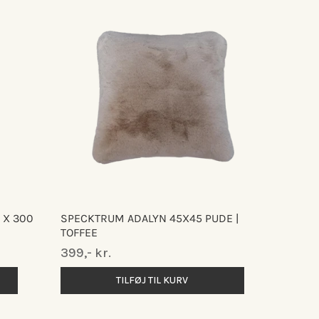
 X 300
SPECKTRUM ADALYN 45X45 PUDE |
TOFFEE
Normalpris
399,- kr.
TILFØJ TIL KURV