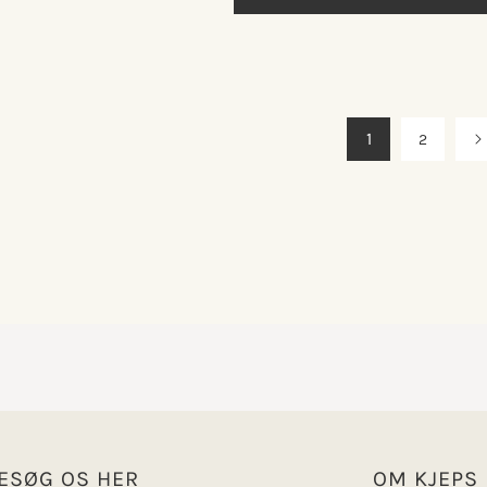
1
2
ESØG OS HER
OM KJEPS