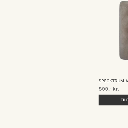
SPECKTRUM AD
Normalpris
899,- kr.
TIL