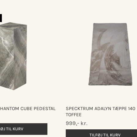
HANTOM CUBE PEDESTAL
SPECKTRUM ADALYN TÆPPE 140 
TOFFEE
Normalpris
999,- kr.
FØJ TIL KURV
TILFØJ TIL KURV