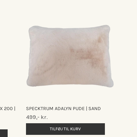
X 200 |
SPECKTRUM ADALYN PUDE | SAND
Normalpris
499,- kr.
TILFØJ TIL KURV