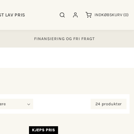
0
ST LAV PRIS
Søgeresultater
Log ind
INDKØBSKURV
(0)
varer
FINANSIERING OG FRI FRAGT
4.000
24 produkter
KJEPS PRIS