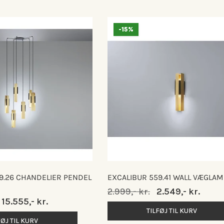
-15%
9.26 CHANDELIER PENDEL
EXCALIBUR 559.41 WALL VÆGLA
Normalpris
2.999,- kr.
Udsalgspris
2.549,- kr.
Udsalgspris
15.555,- kr.
TILFØJ TIL KURV
FØJ TIL KURV