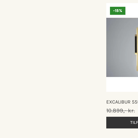
-15%
EXCALIBUR 55
Normalpris
10.899,- kr.
TIL