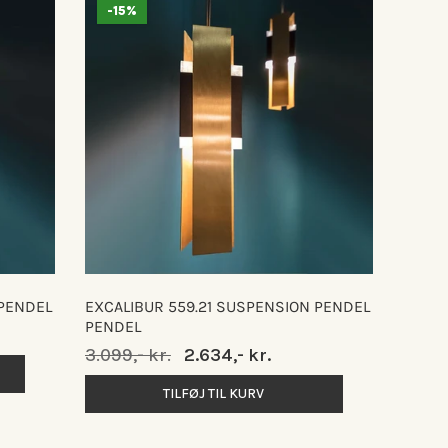
-15%
 PENDEL
EXCALIBUR 559.21 SUSPENSION PENDEL
PENDEL
Normalpris
3.099,- kr.
Udsalgspris
2.634,- kr.
TILFØJ TIL KURV