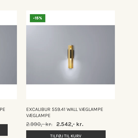
-15%
MPE
EXCALIBUR 559.41 WALL VÆGLAMPE
VÆGLAMPE
Normalpris
2.990,- kr.
Udsalgspris
2.542,- kr.
TILFØJ TIL KURV