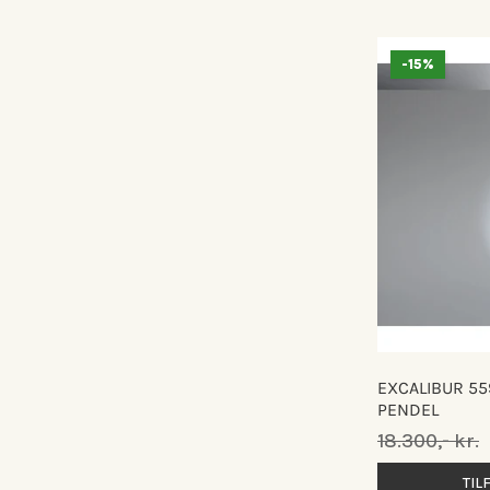
-15%
EXCALIBUR 55
PENDEL
Normalpris
18.300,- kr.
TIL