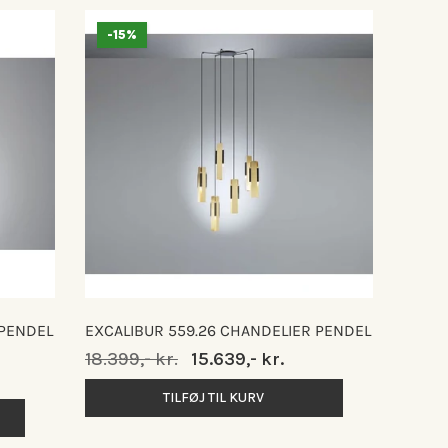
-15%
 PENDEL
EXCALIBUR 559.26 CHANDELIER PENDEL
Normalpris
18.399,- kr.
Udsalgspris
15.639,- kr.
TILFØJ TIL KURV