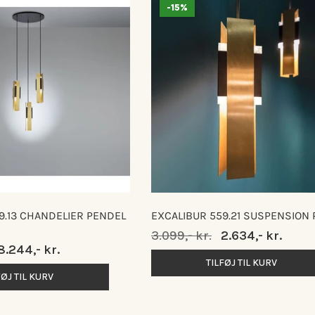
-15%
9.13 CHANDELIER PENDEL
EXCALIBUR 559.21 SUSPENSION
Normalpris
3.099,- kr.
Udsalgspris
2.634,- kr.
Udsalgspris
8.244,- kr.
TILFØJ TIL KURV
FØJ TIL KURV