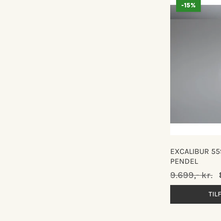
-15%
EXCALIBUR 55
PENDEL
Normalpris
9.699,- kr.
TIL