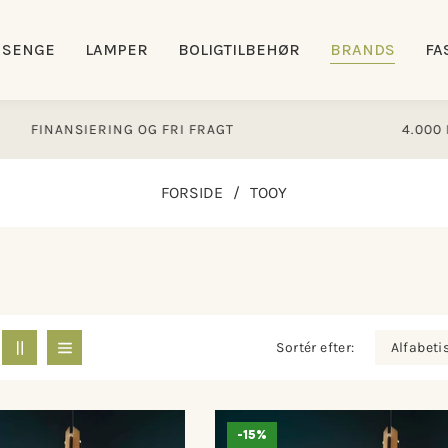
SENGE
LAMPER
BOLIGTILBEHØR
BRANDS
FA
IERING OG FRI FRAGT
4.000 M2 STORT B
FORSIDE
/
TOOY
Sortér efter:
-15%