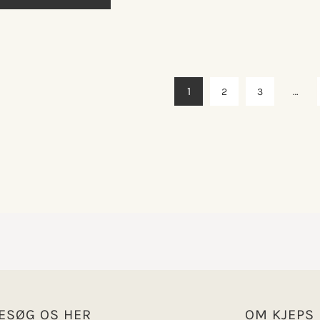
1
2
3
…
ESØG OS HER
OM KJEPS