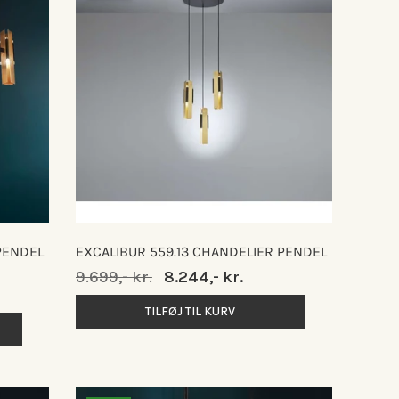
PENDEL
EXCALIBUR 559.13 CHANDELIER PENDEL
Normalpris
9.699,- kr.
Udsalgspris
8.244,- kr.
TILFØJ TIL KURV