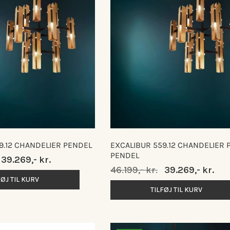
9.12 CHANDELIER PENDEL
EXCALIBUR 559.12 CHANDELIER 
PENDEL
Udsalgspris
39.269,- kr.
Normalpris
46.199,- kr.
Udsalgspris
39.269,- kr.
FØJ TIL KURV
TILFØJ TIL KURV