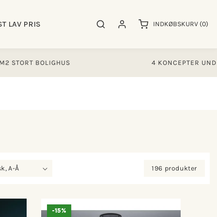
0
ST LAV PRIS
Søgeresultater
Log ind
INDKØBSKURV
(0)
varer
OLIGHUS
4 KONCEPTER UNDER SAMME T
196 produkter
-15%