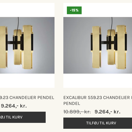
-15%
9.23 CHANDELIER PENDEL
EXCALIBUR 559.23 CHANDELIER
PENDEL
Udsalgspris
9.264,- kr.
Normalpris
10.899,- kr.
Udsalgspris
9.264,- kr.
FØJ TIL KURV
TILFØJ TIL KURV