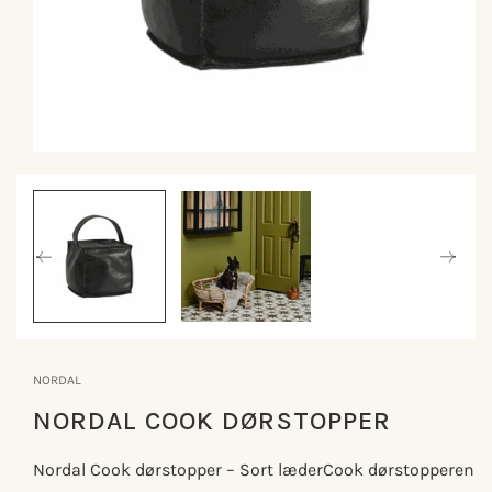
Åbn
mediet
1
i
modus
NORDAL
NORDAL COOK DØRSTOPPER
Nordal Cook dørstopper – Sort læderCook dørstopperen