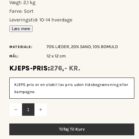
Vægt: 2,1 kg
Farve: Sort
Leveringstid: 10-14 hverdage
Læs mere
70% LÆDER, 20% SAND, 10% BOMULD
MATERIALE:
12 x 12 cm
MÅL:
KJEPS-PRIS:
276,- KR.
KJEPS pris er en stabil lav pris uden tidsbegrænsning eller
kampagne.
Reducer
Øg
antallet
antallet
for
for
Nordal
Nordal
Tilføj Til Kurv
Cook
Cook
dørstopper
dørstopper