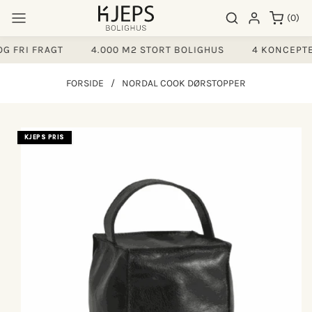
Gå til
0
Søgeresultater
Log ind
(0)
indhold
varer
 FRI FRAGT
4.000 M2 STORT BOLIGHUS
4 KONCEPTER
FORSIDE
/
NORDAL COOK DØRSTOPPER
å til
KJEPS PRIS
produktoplysninger