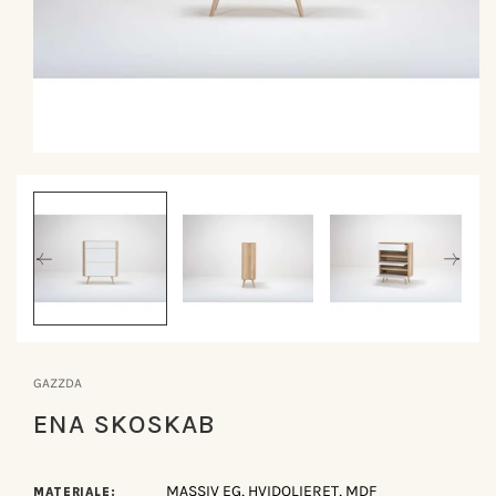
Åbn
mediet
1
i
modus
GAZZDA
ENA SKOSKAB
MASSIV EG, HVIDOLIERET, MDF
MATERIALE: