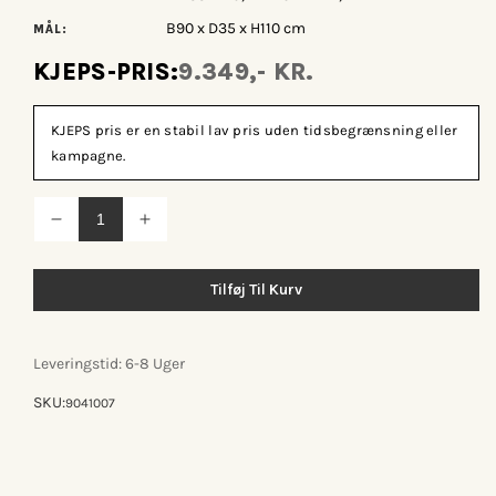
B90 x D35 x H110 cm
MÅL:
KJEPS-PRIS:
9.349,- KR.
KJEPS pris er en stabil lav pris uden tidsbegrænsning eller
kampagne.
Reducer
Øg
antallet
antallet
for
for
Ena
Ena
Tilføj Til Kurv
skoskab
skoskab
Leveringstid: 6-8 Uger
SKU:
9041007