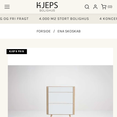
Gå til
0
Søgeresultater
Log ind
(0)
indhold
varer
 OG FRI FRAGT
4.000 M2 STORT BOLIGHUS
4 KONCEP
FORSIDE
/
ENA SKOSKAB
å til
KJEPS PRIS
produktoplysninger