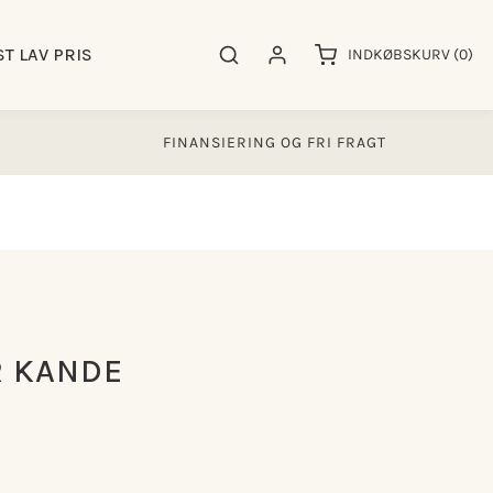
0
ST LAV PRIS
Søgeresultater
Log ind
INDKØBSKURV
(0)
varer
FINANSIERING OG FRI FRAGT
 KANDE