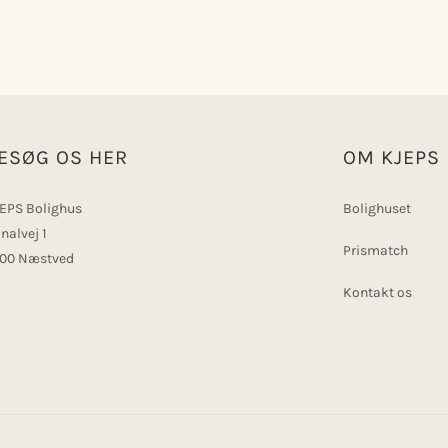
ESØG OS HER
OM KJEPS
EPS Bolighus
Bolighuset
nalvej 1
Prismatch
00 Næstved
Kontakt os