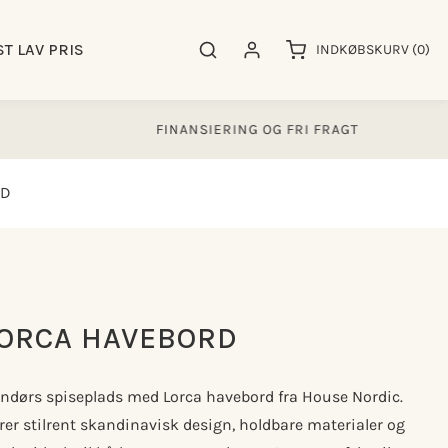
0
ST LAV PRIS
Søgeresultater
Log ind
INDKØBSKURV
(0)
varer
FINANSIERING OG FRI FRAGT
RD
LORCA HAVEBORD
endørs spiseplads med Lorca havebord fra House Nordic.
r stilrent skandinavisk design, holdbare materialer og