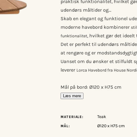
praktisk funktionalitet, hvilket gør 
udendørs måltider og...
Skab en elegant og funktionel ud
moderne havebord kombinerer
sti
, hvilket gør det ideelt
funktionalitet
Det er perfekt til udendørs måltid
at rengøre og er modstandsdygtigt 
Uanset om du ønsker et stilfuldt sp
leverer
Lorca Havebord fra House Nord
Mål på bord: Ø120 x H75 cm
Læs mere
Teak
MATERIALE:
Ø120 x H75 cm
MÅL: