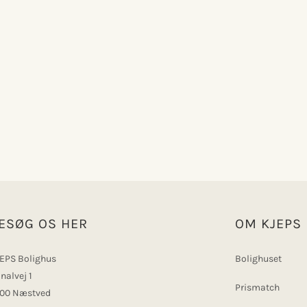
ESØG OS HER
OM KJEPS
EPS Bolighus
Bolighuset
nalvej 1
Prismatch
00 Næstved