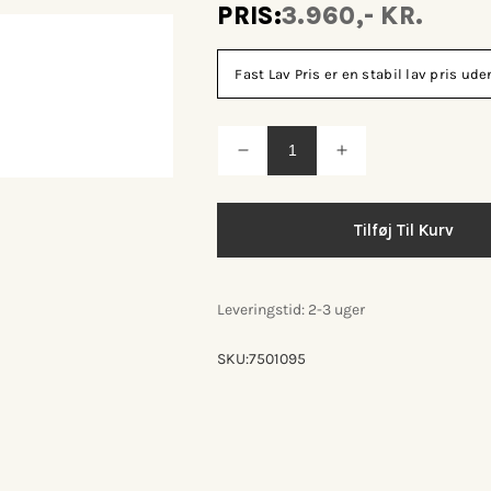
PRIS:
3.960,- KR.
Fast Lav Pris er en stabil lav pris u
Reducer
Øg
antallet
antallet
for
for
House
House
Nordic
Nordic
Tilføj Til Kurv
Lorca
Lorca
havebord
havebord
Leveringstid: 2-3 uger
SKU:
7501095