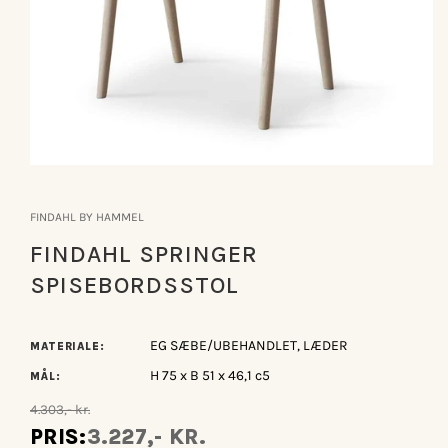
Åbn
mediet
1
FINDAHL BY HAMMEL
i
modus
FINDAHL SPRINGER
SPISEBORDSSTOL
EG SÆBE/UBEHANDLET, LÆDER
MATERIALE:
H 75 x B 51 x 46,1 c5
MÅL:
4.303,- kr.
PRIS:
3.227,- KR.