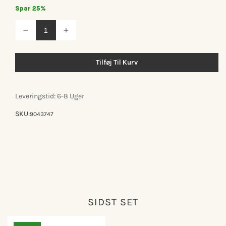
Spar 25%
Reducer
Øg
antallet
antallet
for
for
Findahl
Findahl
Tilføj Til Kurv
Springer
Springer
spisebordsstol
spisebordsstol
Leveringstid: 6-8 Uger
SKU:
9043747
SIDST SET