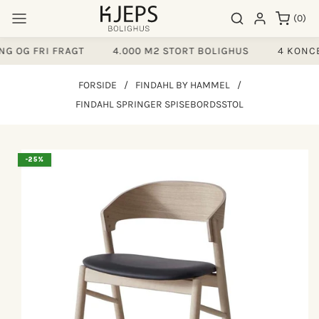
Gå til
0
Søgeresultater
Log ind
(0)
indhold
varer
G OG FRI FRAGT
4.000 M2 STORT BOLIGHUS
4 KONCE
FORSIDE
/
FINDAHL BY HAMMEL
/
FINDAHL SPRINGER SPISEBORDSSTOL
å til
-25%
produktoplysninger