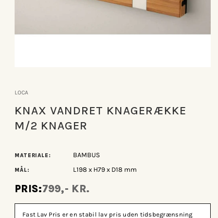
Åbn
mediet
1
LOCA
i
modus
KNAX VANDRET KNAGERÆKKE
M/2 KNAGER
BAMBUS
MATERIALE:
L198 x H79 x D18 mm
MÅL:
PRIS:
799,- KR.
Fast Lav Pris er en stabil lav pris uden tidsbegrænsning