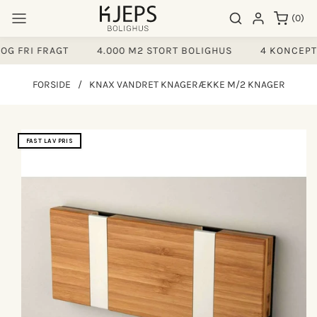
Gå til
0
Søgeresultater
Log ind
(0)
indhold
varer
G FRI FRAGT
4.000 M2 STORT BOLIGHUS
4 KONCEPTE
FORSIDE
/
KNAX VANDRET KNAGERÆKKE M/2 KNAGER
å til
FAST LAV PRIS
produktoplysninger