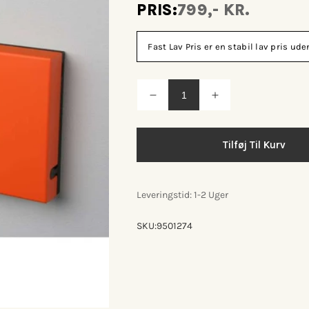
PRIS:
799,- KR.
Fast Lav Pris er en stabil lav pris u
Reducer
Øg
antallet
antallet
for
for
Knax
Knax
vandret
vandret
Tilføj Til Kurv
knagerække
knagerække
m/2
m/2
knager
knager
Leveringstid: 1-2 Uger
SKU:
9501274