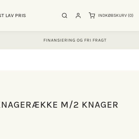
0
ST LAV PRIS
Søgeresultater
Log ind
INDKØBSKURV
(0)
varer
FINANSIERING OG FRI FRAGT
KNAGERÆKKE M/2 KNAGER
m