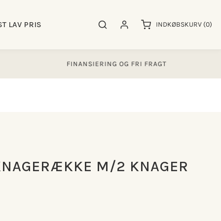
0
ST LAV PRIS
Søgeresultater
Log ind
INDKØBSKURV
(0)
varer
FINANSIERING OG FRI FRAGT
KNAGERÆKKE M/2 KNAGER
m