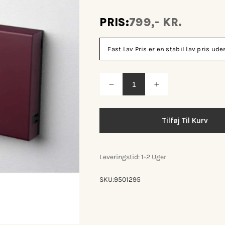
PRIS:
799,- KR.
Fast Lav Pris er en stabil lav pris u
Reducer
Øg
antallet
antallet
for
for
Knax
Knax
vandret
vandret
Tilføj Til Kurv
knagerække
knagerække
m/2
m/2
knager
knager
Leveringstid: 1-2 Uger
SKU:
9501295