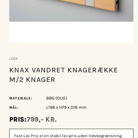
Åbn
mediet
1
LOCA
i
modus
KNAX VANDRET KNAGERÆKKE
M/2 KNAGER
BØG (OLIE)
MATERIALE:
L198 x H79 x D18 mm
MÅL:
PRIS:
799,- KR.
Fast Lav Pris er en stabil lav pris uden tidsbegrænsning