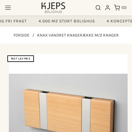
Gå til
0
Søgeresultater
Log ind
(0)
indhold
varer
 FRI FRAGT
4.000 M2 STORT BOLIGHUS
4 KONCEPTE
FORSIDE
/
KNAX VANDRET KNAGERÆKKE M/2 KNAGER
å til
FAST LAV PRIS
produktoplysninger