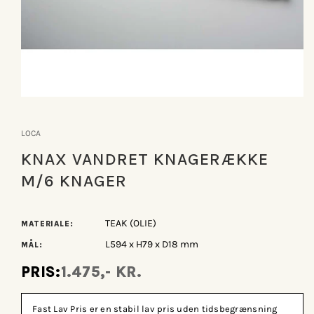
Åbn
mediet
1
LOCA
i
modus
KNAX VANDRET KNAGERÆKKE
M/6 KNAGER
TEAK (OLIE)
MATERIALE:
L594 x H79 x D18 mm
MÅL:
PRIS:
1.475,- KR.
Fast Lav Pris er en stabil lav pris uden tidsbegrænsning