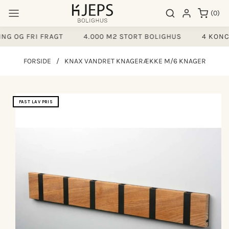
Gå til
0
Søgeresultater
Log ind
(0)
indhold
varer
G OG FRI FRAGT
4.000 M2 STORT BOLIGHUS
4 KONCE
FORSIDE
/
KNAX VANDRET KNAGERÆKKE M/6 KNAGER
å til
FAST LAV PRIS
produktoplysninger