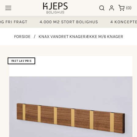
Gå til
0
Søgeresultater
Log ind
(0)
indhold
varer
 FRI FRAGT
4.000 M2 STORT BOLIGHUS
4 KONCEPTER
FORSIDE
/
KNAX VANDRET KNAGERÆKKE M/6 KNAGER
å til
FAST LAV PRIS
produktoplysninger