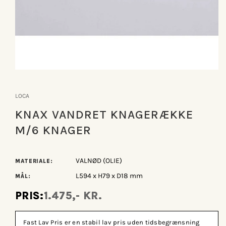
Åbn
mediet
1
LOCA
i
modus
KNAX VANDRET KNAGERÆKKE
M/6 KNAGER
VALNØD (OLIE)
MATERIALE:
L594 x H79 x D18 mm
MÅL:
PRIS:
1.475,- KR.
Fast Lav Pris er en stabil lav pris uden tidsbegrænsning