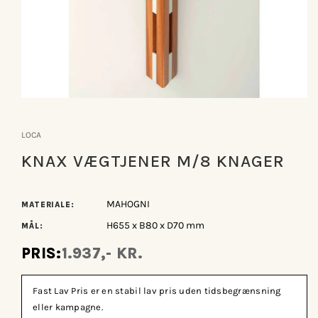
Åbn
mediet
1
LOCA
i
modus
KNAX VÆGTJENER M/8 KNAGER
MAHOGNI
MATERIALE:
H655 x B80 x D70 mm
MÅL:
PRIS:
1.937,- KR.
Fast Lav Pris er en stabil lav pris uden tidsbegrænsning
eller kampagne.