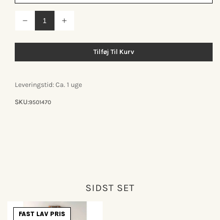
Reducer
Øg
antallet
antallet
for
for
Knax
Knax
Tilføj Til Kurv
vægtjener
vægtjener
m/8
m/8
knager
knager
Leveringstid: Ca. 1 uge
SKU:
9501470
SIDST SET
FAST LAV PRIS