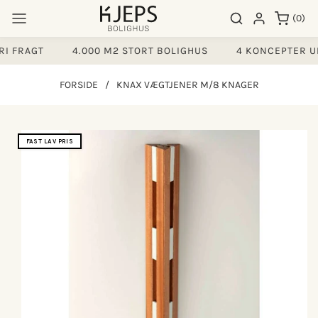
Gå til
0
Søgeresultater
Log ind
(0)
indhold
varer
I FRAGT
4.000 M2 STORT BOLIGHUS
4 KONCEPTER UN
FORSIDE
/
KNAX VÆGTJENER M/8 KNAGER
å til
FAST LAV PRIS
produktoplysninger