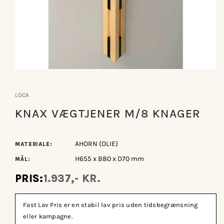
Åbn
mediet
1
LOCA
i
modus
KNAX VÆGTJENER M/8 KNAGER
AHORN (OLIE)
MATERIALE:
H655 x B80 x D70 mm
MÅL:
PRIS:
1.937,- KR.
Fast Lav Pris er en stabil lav pris uden tidsbegrænsning
eller kampagne.