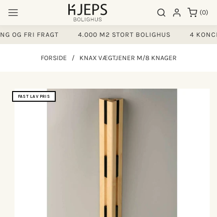
Gå til
0
Søgeresultater
Log ind
(0)
indhold
varer
G OG FRI FRAGT
4.000 M2 STORT BOLIGHUS
4 KONCE
FORSIDE
/
KNAX VÆGTJENER M/8 KNAGER
å til
FAST LAV PRIS
produktoplysninger