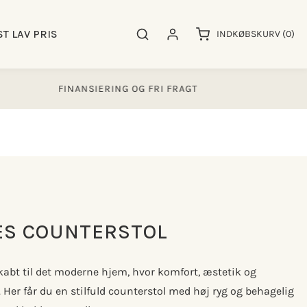
0
ST LAV PRIS
Søgeresultater
Log ind
INDKØBSKURV
(0)
varer
FINANSIERING OG FRI FRAGT
4.000
ES COUNTERSTOL
kabt til det moderne hjem, hvor komfort, æstetik og
 Her får du en stilfuld counterstol med høj ryg og behagelig