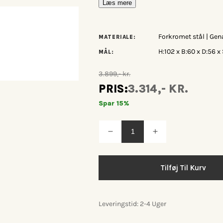
Læs mere
Forkromet stål | Gen
MATERIALE:
H:102 x B:60 x D:56 
MÅL:
3.899,- kr.
PRIS:
3.314,- KR.
Spar 15%
Reducer
Øg
antallet
antallet
for
for
Umage
Umage
Time
Time
Tilføj Til Kurv
Flies
Flies
counterstol
counterstol
Leveringstid: 2-4 Uger