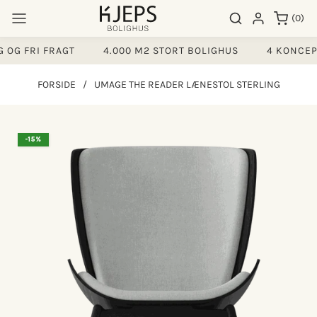
Gå til
0
Søgeresultater
Log ind
(0)
indhold
varer
OG FRI FRAGT
4.000 M2 STORT BOLIGHUS
4 KONCEPT
FORSIDE
/
UMAGE THE READER LÆNESTOL STERLING
å til
-15%
produktoplysninger