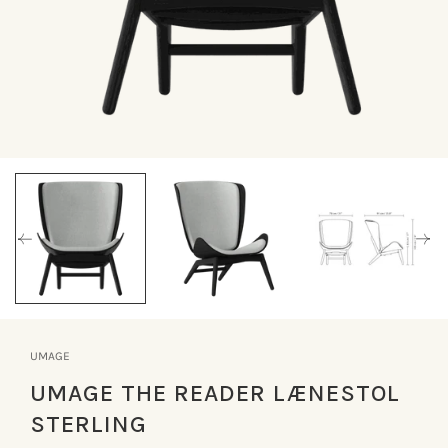
Åbn
mediet
1
i
modus
UMAGE
UMAGE THE READER LÆNESTOL
STERLING