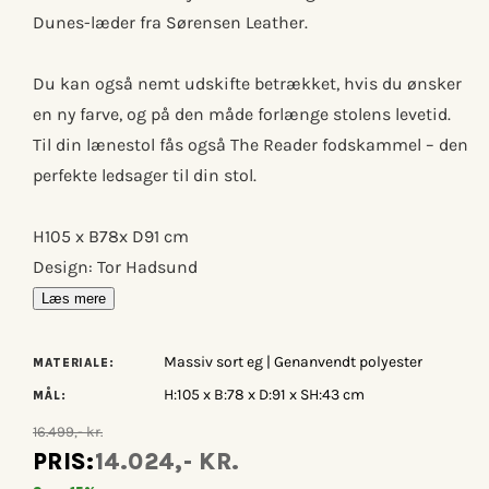
Dunes-læder fra Sørensen Leather.
Du kan også nemt udskifte betrækket, hvis du ønsker
en ny farve, og på den måde forlænge stolens levetid.
Til din lænestol fås også The Reader fodskammel – den
perfekte ledsager til din stol.
H105 x B78x D91 cm
Design: Tor Hadsund
Læs mere
Massiv sort eg | Genanvendt polyester
MATERIALE:
H:105 x B:78 x D:91 x SH:43 cm
MÅL:
16.499,- kr.
PRIS:
14.024,- KR.