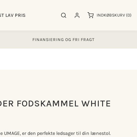
0
ST LAV PRIS
Søgeresultater
Log ind
INDKØBSKURV
(0)
varer
FINANSIERING OG FRI FRAGT
4.0
DER FODSKAMMEL WHITE
 UMAGE, er den perfekte ledsager til din lænestol.