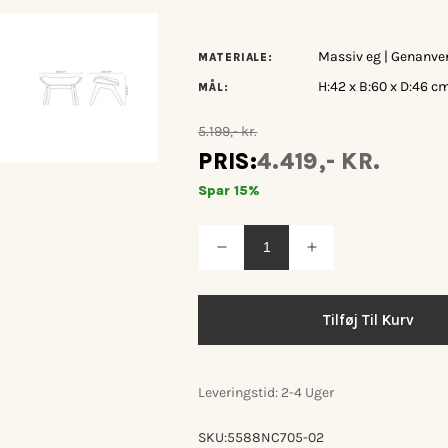
Massiv eg | Genanve
MATERIALE:
H:42 x B:60 x D:46 c
MÅL:
5.199,- kr.
PRIS:
4.419,- KR.
Spar 15%
Reducer
Øg
antallet
antallet
for
for
Umage
Umage
The
The
Tilføj Til Kurv
Reader
Reader
fodskammel
fodskammel
White
White
Sands
Sands
Leveringstid: 2-4 Uger
SKU:
5588NC705-02