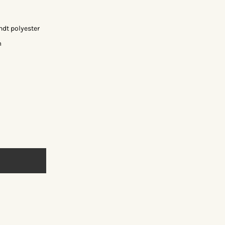
ndt polyester
m