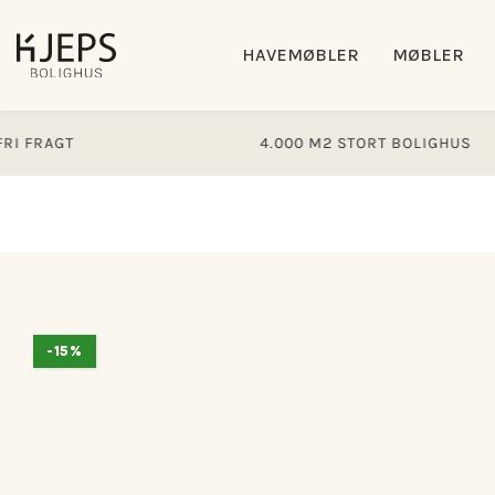
Gå til
indhold
HAVEMØBLER
MØBLER
GT
4.000 M2 STORT BOLIGHUS
Gå til
-15%
produktoplysninger