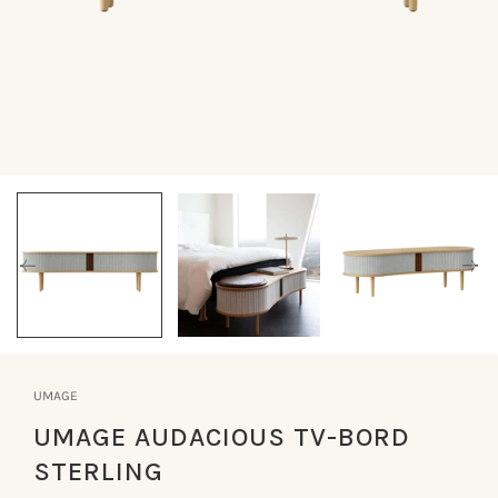
Åbn
mediet
1
i
modus
UMAGE
UMAGE AUDACIOUS TV-BORD
STERLING