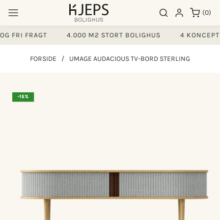
Gå til
0
Søgeresultater
Log ind
(0)
indhold
varer
 FRI FRAGT
4.000 M2 STORT BOLIGHUS
4 KONCEPTE
FORSIDE
/
UMAGE AUDACIOUS TV-BORD STERLING
å til
-15%
produktoplysninger