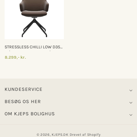
STRESSLESS CHILLI LOW D350
M/ ARMLÆN - COGNAC/SORT -
8.299,- kr.
PALOMA | ESPRESSO, MAT
SORT
KUNDESERVICE
BESØG OS HER
OM KJEPS BOLIGHUS
© 2026,
KJEPS.DK
Drevet af Shopify