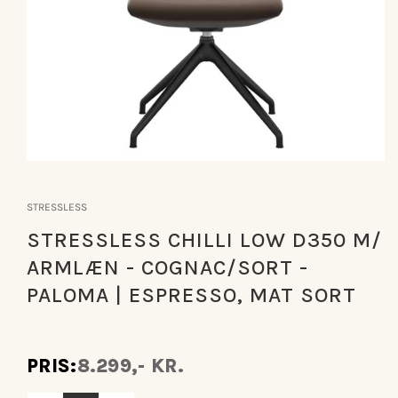
Åbn
mediet
1
STRESSLESS
i
modus
STRESSLESS CHILLI LOW D350 M/
ARMLÆN - COGNAC/SORT -
PALOMA | ESPRESSO, MAT SORT
PRIS:
8.299,- KR.