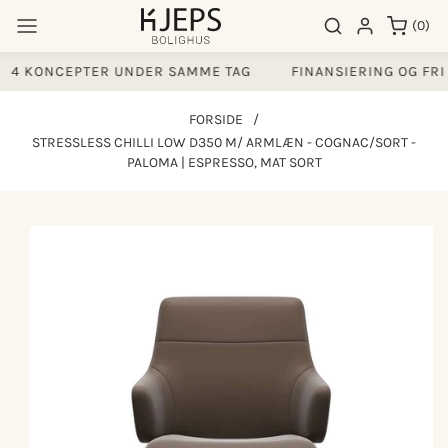
Gå til
0
Søgeresultater
Log ind
(0)
indhold
varer
4 KONCEPTER UNDER SAMME TAG
FINANSIERING OG FRI 
FORSIDE
/
STRESSLESS CHILLI LOW D350 M/ ARMLÆN - COGNAC/SORT -
PALOMA | ESPRESSO, MAT SORT
å til
produktoplysninger