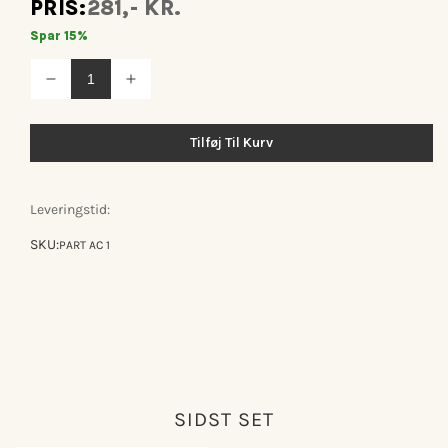
PRIS:
281,- KR.
Spar 15%
Reducer
Øg
antallet
antallet
for
for
Part
Part
Tilføj Til Kurv
ac1
ac1
Leveringstid:
SKU:
PART AC 1
SIDST SET