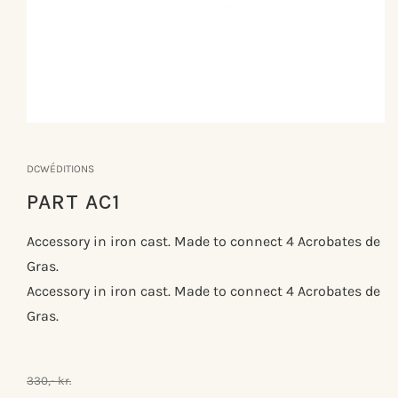
Åbn
mediet
1
DCWÉDITIONS
i
modus
PART AC1
Accessory in iron cast. Made to connect 4 Acrobates de
Gras.
Accessory in iron cast. Made to connect 4 Acrobates de
Gras.
330,- kr.