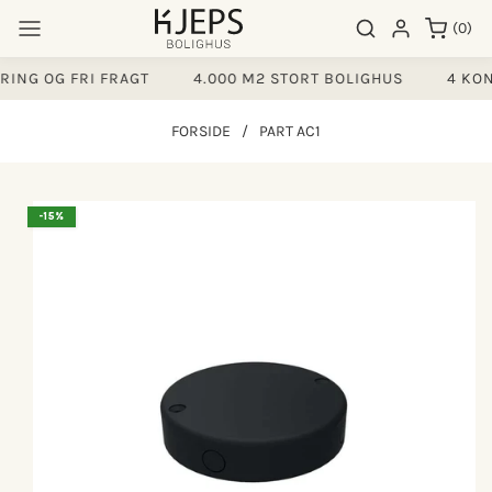
Gå til
0
Søgeresultater
Log ind
(0)
indhold
varer
ING OG FRI FRAGT
4.000 M2 STORT BOLIGHUS
4 KON
FORSIDE
/
PART AC1
å til
-15%
produktoplysninger