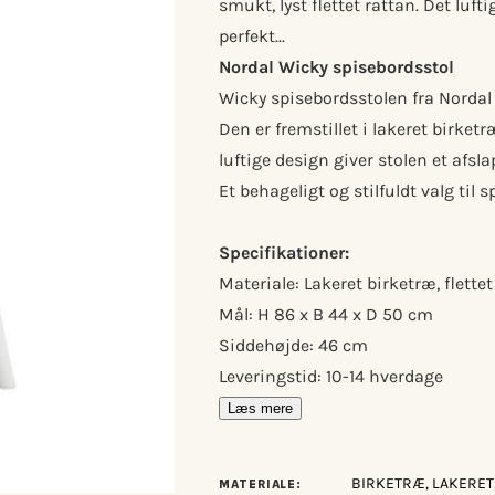
smukt, lyst flettet rattan. Det luft
perfekt...
Nordal Wicky spisebordsstol
Wicky spisebordsstolen fra Nordal
Den er fremstillet i lakeret birket
luftige design giver stolen et afsl
Et behageligt og stilfuldt valg til
Specifikationer:
Materiale: Lakeret birketræ, flettet
Mål: H 86 x B 44 x D 50 cm
Siddehøjde: 46 cm
Leveringstid: 10-14 hverdage
Læs mere
BIRKETRÆ, LAKERET,
MATERIALE: