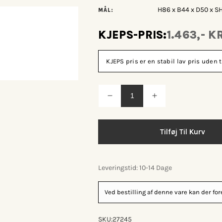
H86 x B44 x D50 x 
MÅL:
KJEPS-PRIS:
1.463,- K
KJEPS pris er en stabil lav pris ude
Reducer
Øg
antallet
antallet
for
for
Nordal
Nordal
Wicky
Wicky
Tilføj Til Kurv
spisebordsstol
spisebordsstol
Leveringstid: 10-14 Dage
Ved bestilling af denne vare kan der f
SKU:
27245