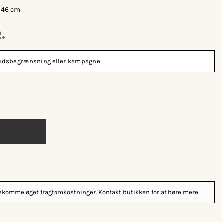
SH46 cm
R.
n tidsbegrænsning eller kampagne.
orekomme øget fragtomkostninger. Kontakt butikken for at høre mere.