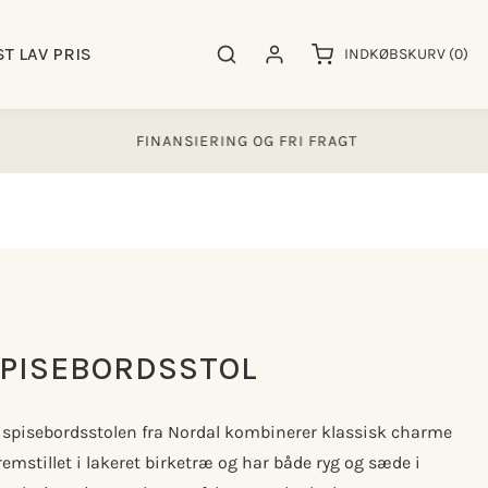
0
ST LAV PRIS
Søgeresultater
Log ind
INDKØBSKURV
(0)
varer
FINANSIERING OG FRI FRAGT
4
SPISEBORDSSTOL
 spisebordsstolen fra Nordal kombinerer klassisk charme
remstillet i lakeret birketræ og har både ryg og sæde i