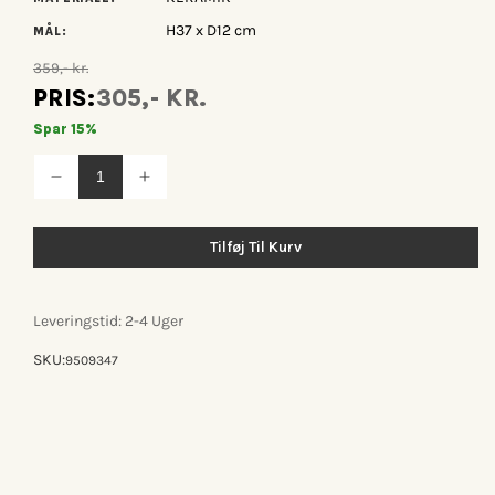
H37 x D12 cm
MÅL:
359,- kr.
PRIS:
305,- KR.
Spar 15%
Reducer
Øg
antallet
antallet
for
for
Lauvring
Lauvring
Tilføj Til Kurv
Mabel
Mabel
juletræ
juletræ
-
-
Gold
Gold
Leveringstid: 2-4 Uger
SKU:
9509347