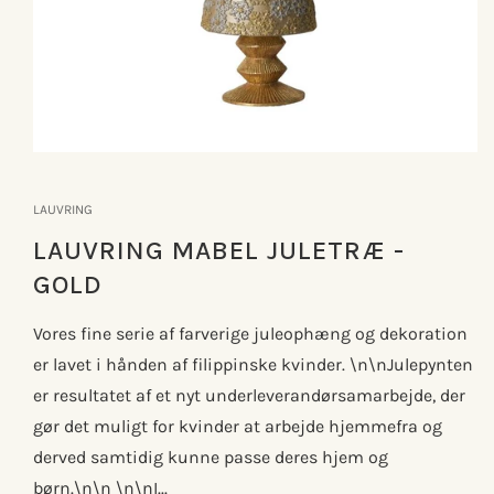
Åbn
mediet
1
LAUVRING
i
modus
LAUVRING MABEL JULETRÆ -
GOLD
Vores fine serie af farverige juleophæng og dekoration
er lavet i hånden af filippinske kvinder. \n\nJulepynten
er resultatet af et nyt underleverandørsamarbejde, der
gør det muligt for kvinder at arbejde hjemmefra og
derved samtidig kunne passe deres hjem og
børn.\n\n \n\nI...