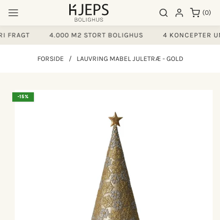
Gå til
0
Søgeresultater
Log ind
(0)
indhold
varer
 FRAGT
4.000 M2 STORT BOLIGHUS
4 KONCEPTER UN
FORSIDE
/
LAUVRING MABEL JULETRÆ - GOLD
å til
-15%
produktoplysninger