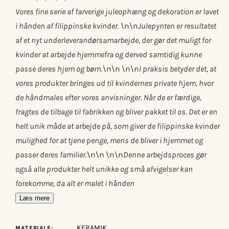
Vores fine serie af farverige juleophæng og dekoration er lavet
i hånden af filippinske kvinder.
\n\n
Julepynten er resultatet
af et nyt underleverandørsamarbejde, der gør det muligt for
kvinder at arbejde hjemmefra og derved samtidig kunne
passe deres hjem og børn.
\n\n
\n\n
I praksis betyder det, at
vores produkter bringes ud til kvindernes private hjem, hvor
de håndmales efter vores anvisninger. Når de er færdige,
fragtes de tilbage til fabrikken og bliver pakket til os. Det er en
helt unik måde at arbejde på, som giver de filippinske kvinder
mulighed for at tjene penge, mens de bliver i hjemmet og
passer deres familier.
\n\n
\n\n
Denne arbejdsproces gør
også alle produkter helt unikke og små afvigelser kan
forekomme, da alt er malet i hånden
Læs mere
KERAMIK
MATERIALE: