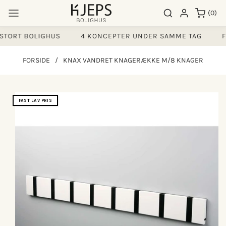
Gå til
0
Søgeresultater
Log ind
(0)
indhold
varer
STORT BOLIGHUS
4 KONCEPTER UNDER SAMME TAG
FI
FORSIDE
/
KNAX VANDRET KNAGERÆKKE M/8 KNAGER
å til
FAST LAV PRIS
produktoplysninger