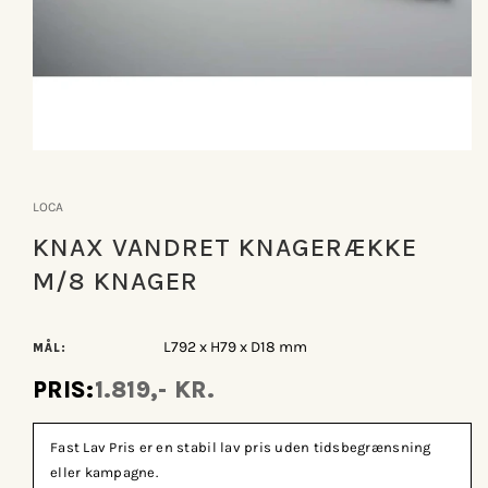
Åbn
mediet
1
LOCA
i
modus
KNAX VANDRET KNAGERÆKKE
M/8 KNAGER
L792 x H79 x D18 mm
MÅL:
PRIS:
1.819,- KR.
Fast Lav Pris er en stabil lav pris uden tidsbegrænsning
eller kampagne.