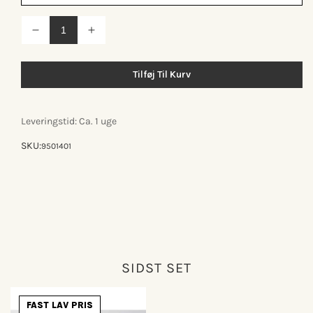
Reducer
Øg
antallet
antallet
for
for
Knax
Knax
Tilføj Til Kurv
vandret
vandret
knagerække
knagerække
m/8
m/8
knager
knager
Leveringstid: Ca. 1 uge
SKU:
9501401
SIDST SET
FAST LAV PRIS