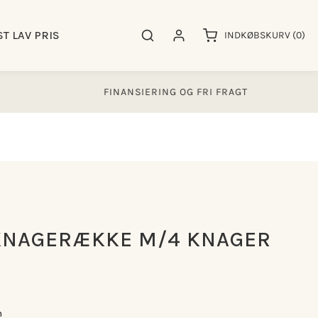
0
ST LAV PRIS
Søgeresultater
Log ind
INDKØBSKURV
(0)
varer
FINANSIERING OG FRI FRAGT
KNAGERÆKKE M/4 KNAGER
m