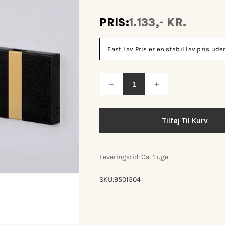
PRIS:
1.133,- KR.
Fast Lav Pris er en stabil lav pris u
Reducer
Øg
antallet
antallet
for
for
Knax
Knax
vandret
vandret
Tilføj Til Kurv
knagerække
knagerække
m/4
m/4
knager
knager
Leveringstid: Ca. 1 uge
SKU:
9501504