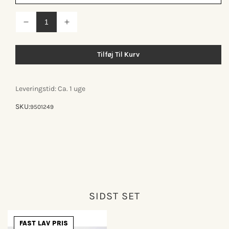
Reducer
Øg
antallet
antallet
for
for
Knax
Knax
Tilføj Til Kurv
vandret
vandret
knagerække
knagerække
m/10
m/10
knager
knager
Leveringstid: Ca. 1 uge
SKU:
9501249
SIDST SET
FAST LAV PRIS