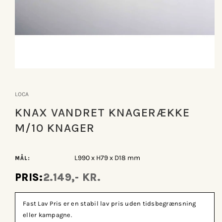
Åbn
mediet
1
LOCA
i
modus
KNAX VANDRET KNAGERÆKKE
M/10 KNAGER
L990 x H79 x D18 mm
MÅL:
PRIS:
2.149,- KR.
Fast Lav Pris er en stabil lav pris uden tidsbegrænsning
eller kampagne.