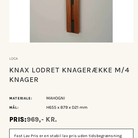
Åbn
mediet
1
LOCA
i
modus
KNAX LODRET KNAGERÆKKE M/4
KNAGER
MAHOGNI
MATERIALE:
H655 x B79 x D21 mm
MÅL:
PRIS:
969,- KR.
Fast Lav Pris er en stabil lav pris uden tidsbegrænsning