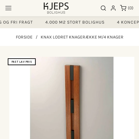
Gå til
0
Søgeresultater
Log ind
(0)
indhold
varer
OG FRI FRAGT
4.000 M2 STORT BOLIGHUS
4 KONCEP
FORSIDE
/
KNAX LODRET KNAGERÆKKE M/4 KNAGER
å til
FAST LAV PRIS
produktoplysninger