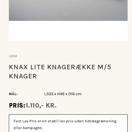
Åbn
mediet
1
LOCA
i
modus
KNAX LITE KNAGERÆKKE M/5
KNAGER
L333 x H46 x D16 cm
MÅL:
PRIS:
1.110,- KR.
Fast Lav Pris er en stabil lav pris uden tidsbegrænsning
eller kampagne.