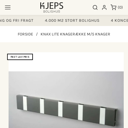
Gå til
0
Søgeresultater
Log ind
(0)
indhold
varer
G OG FRI FRAGT
4.000 M2 STORT BOLIGHUS
4 KONCE
FORSIDE
/
KNAX LITE KNAGERÆKKE M/5 KNAGER
å til
FAST LAV PRIS
produktoplysninger