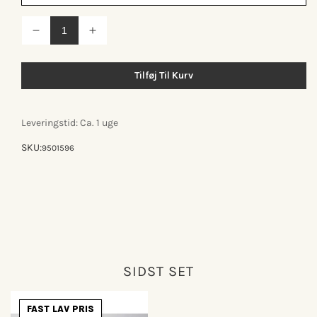
Reducer
Øg
antallet
antallet
for
for
KNAX
KNAX
Tilføj Til Kurv
lite
lite
knagerække
knagerække
m/5
m/5
knager
knager
Leveringstid: Ca. 1 uge
SKU:
9501596
SIDST SET
FAST LAV PRIS