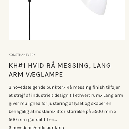
Åbn
mediet
1
KONSTHANTVERK
i
modus
KH#1 HVID RÅ MESSING, LANG
ARM VÆGLAMPE
3 hovedsælgende punkter:• Rå messing finish tilføjer
et strejf af industrielt design til ethvert rum.• Lang arm
giver mulighed for justering af lyset og skaber en
behagelig atmosfære.• Stor størrelse på 5500 mm x
500 mm gør det til en...
3 hovedsælgende punkter: