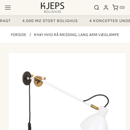
Gå til
0
Søgeresultater
Log ind
(0)
indhold
varer
AGT
4.000 M2 STORT BOLIGHUS
4 KONCEPTER UNDER
FORSIDE
/
KH#1 HVID RÅ MESSING, LANG ARM VÆGLAMPE
å til
produktoplysninger