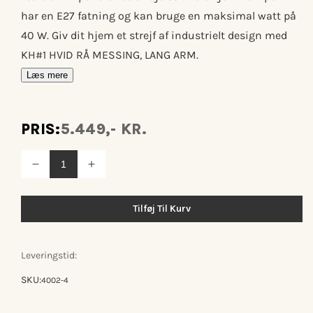
har en E27 fatning og kan bruge en maksimal watt på
40 W. Giv dit hjem et strejf af industrielt design med
KH#1 HVID RÅ MESSING, LANG ARM.
Læs mere
PRIS:
5.449,- KR.
Reducer
Øg
antallet
antallet
for
for
Kh#1
Kh#1
Tilføj Til Kurv
hvid
hvid
rå
rå
messing,
messing,
lang
lang
Leveringstid:
arm
arm
Væglampe
Væglampe
SKU:
4002-4