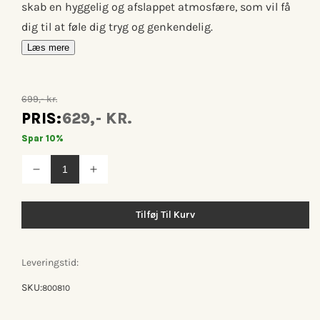
skab en hyggelig og afslappet atmosfære, som vil få
dig til at føle dig tryg og genkendelig.
Læs mere
699,- kr.
PRIS:
629,- KR.
Spar 10%
Reducer
Øg
antallet
antallet
for
for
Hygge
Hygge
Tilføj Til Kurv
batteribordlampe
batteribordlampe
ø15
ø15
-
-
warm
warm
Leveringstid:
grey
grey
Portable
Portable
SKU:
800810