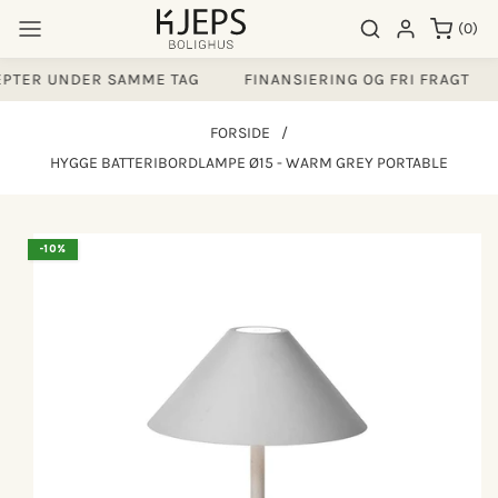
Gå til
0
Søgeresultater
Log ind
(0)
indhold
varer
TER UNDER SAMME TAG
FINANSIERING OG FRI FRAGT
FORSIDE
/
HYGGE BATTERIBORDLAMPE Ø15 - WARM GREY PORTABLE
å til
-10%
produktoplysninger