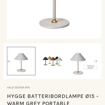
Åbn
mediet
1
i
modus
HALO DESIGN APS
HYGGE BATTERIBORDLAMPE Ø15 -
WARM GREY PORTABLE