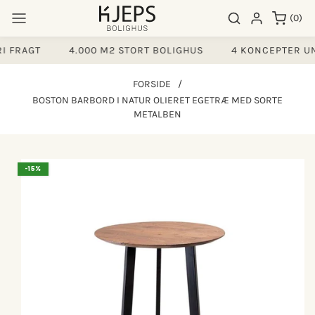
Gå til
0
Søgeresultater
Log ind
(0)
indhold
varer
 FRAGT
4.000 M2 STORT BOLIGHUS
4 KONCEPTER UN
FORSIDE
/
BOSTON BARBORD I NATUR OLIERET EGETRÆ MED SORTE
METALBEN
å til
-15%
produktoplysninger