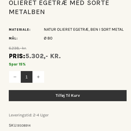
OLIERET EGETRÆ MED SORTE
METALBEN
NATUR OLIERET EGETRÆ, BEN I SORT METAL
MATERIALE:
Ø 80
MÅL:
6.238,- kr.
PRIS:
5.302,- KR.
Spar 15%
Reducer
Øg
antallet
antallet
for
for
Boston
Boston
Tilføj Til Kurv
barbord
barbord
i
i
natur
natur
olieret
olieret
Leveringstid: 2-4 Uger
egetræ
egetræ
med
med
SKU:
sorte
sorte
9508914
metalben
metalben