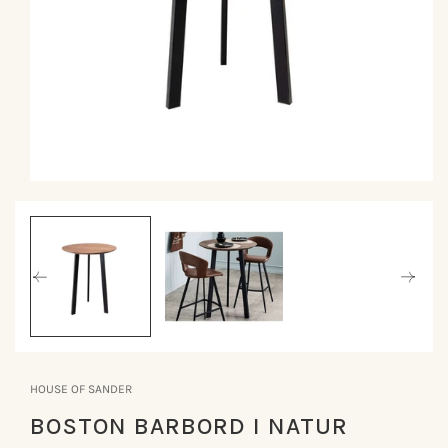
Åbn
mediet
1
i
modus
HOUSE OF SANDER
BOSTON BARBORD I NATUR