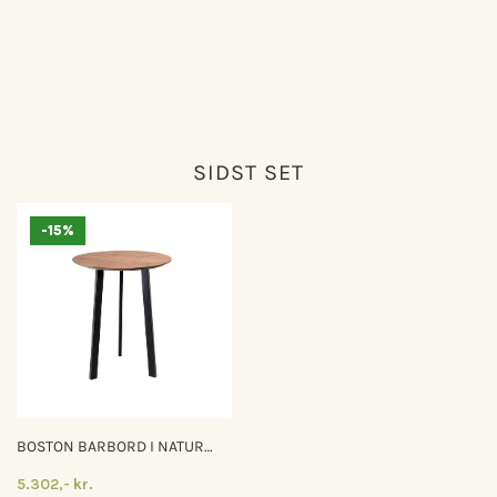
SIDST SET
-15%
BOSTON BARBORD I NATUR
OLIERET EGETRÆ MED SORTE
5.302,- kr.
METALBEN