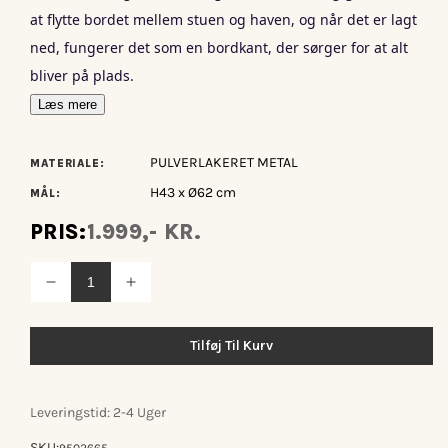
at flytte bordet mellem stuen og haven, og når det er lagt
ned, fungerer det som en bordkant, der sørger for at alt
bliver på plads.
Læs mere
PULVERLAKERET METAL
MATERIALE:
H43 x Ø62 cm
MÅL:
PRIS:
1.999,- KR.
Reducer
Øg
antallet
antallet
for
for
Houe
Houe
Tilføj Til Kurv
Edge
Edge
sidebord
sidebord
Ø62
Ø62
Leveringstid: 2-4 Uger
SKU: