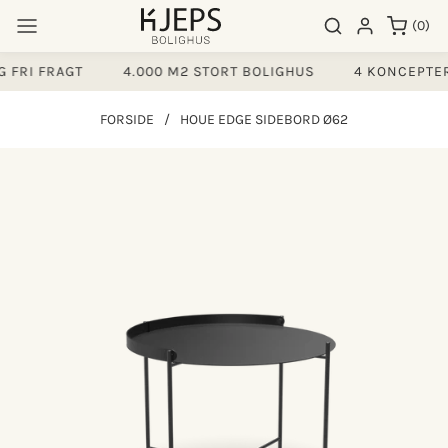
Gå til
0
Søgeresultater
Log ind
(0)
indhold
varer
FRI FRAGT
4.000 M2 STORT BOLIGHUS
4 KONCEPTER
FORSIDE
/
HOUE EDGE SIDEBORD Ø62
å til
produktoplysninger