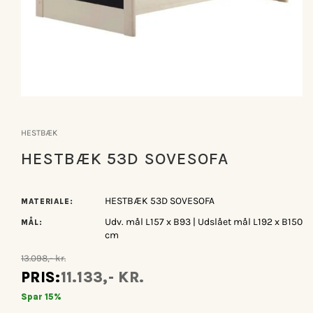
Åbn
mediet
1
HESTBÆK
i
modus
HESTBÆK 53D SOVESOFA
HESTBÆK 53D SOVESOFA
MATERIALE:
Udv. mål L157 x B93 | Udslået mål L192 x B150
MÅL:
cm
13.098,- kr.
PRIS:
11.133,- KR.
Spar 15%