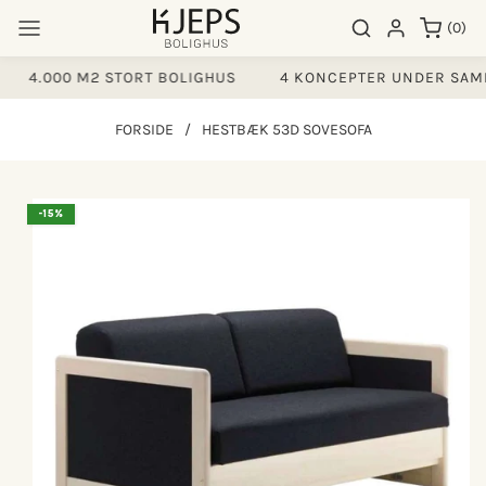
Gå til
0
Søgeresultater
Log ind
(0)
indhold
varer
4.000 M2 STORT BOLIGHUS
4 KONCEPTER UNDER SAMM
FORSIDE
/
HESTBÆK 53D SOVESOFA
å til
-15%
produktoplysninger