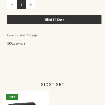
Reducer
Øg
antallet
antallet
for
for
Hestbæk
Hestbæk
Tilføj Til Kurv
53D
53D
Sovesofa
Sovesofa
Leveringstid: 4-6 uger
SKU:
9504674
SIDST SET
-15%