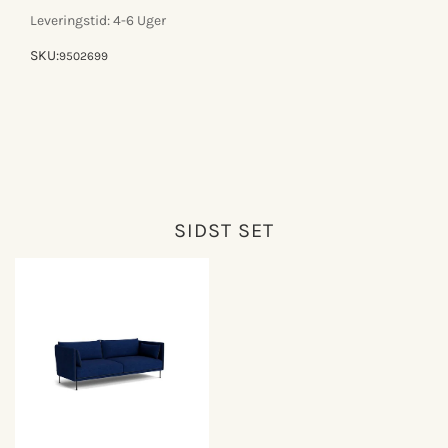
sofa
sofa
Leveringstid: 4-6 Uger
SKU:
9502699
SIDST SET