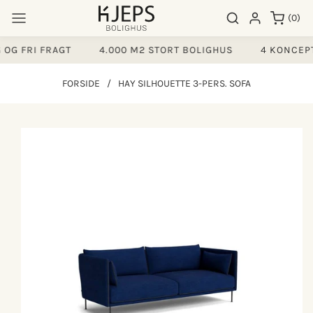
Gå til
0
Søgeresultater
Log ind
(0)
indhold
varer
G FRI FRAGT
4.000 M2 STORT BOLIGHUS
4 KONCEPT
FORSIDE
/
HAY SILHOUETTE 3-PERS. SOFA
å til
produktoplysninger