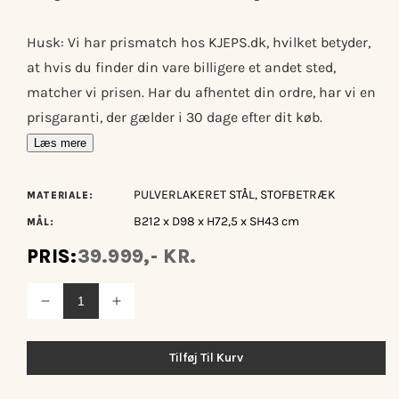
Husk: Vi har prismatch hos KJEPS.dk, hvilket betyder,
at hvis du finder din vare billigere et andet sted,
matcher vi prisen. Har du afhentet din ordre, har vi en
prisgaranti, der gælder i 30 dage efter dit køb.
Læs mere
PULVERLAKERET STÅL, STOFBETRÆK
MATERIALE:
B212 x D98 x H72,5 x SH43 cm
MÅL:
PRIS:
39.999,- KR.
Reducer
Øg
antallet
antallet
for
for
Hay
Hay
Tilføj Til Kurv
Silhouette
Silhouette
3-
3-
pers.
pers.