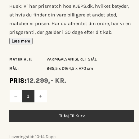
Husk: Vi har prismatch hos KJEPS.dk, hvilket betyder,
at hvis du finder din vare billigere et andet sted,
matcher vi prisen. Har du afhentet din ordre, har vi en
prisgaranti, der gælder i 30 dage efter dit køb.
Læs mere
VARMGALVANISERET STÅL
MATERIALE:
B65,5 x D164,5 x H70 cm
MÅL:
PRIS:
12.299,- KR.
Reducer
Øg
antallet
antallet
for
for
Hay
Hay
Tilføj Til Kurv
Palissade
Palissade
liggestol
liggestol
Leveringstid: 10-14 Dage