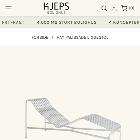
Gå til
0
Søgeresultater
Log ind
(0)
indhold
varer
FRI FRAGT
4.000 M2 STORT BOLIGHUS
4 KONCEPTER 
FORSIDE
/
HAY PALISSADE LIGGESTOL
å til
produktoplysninger