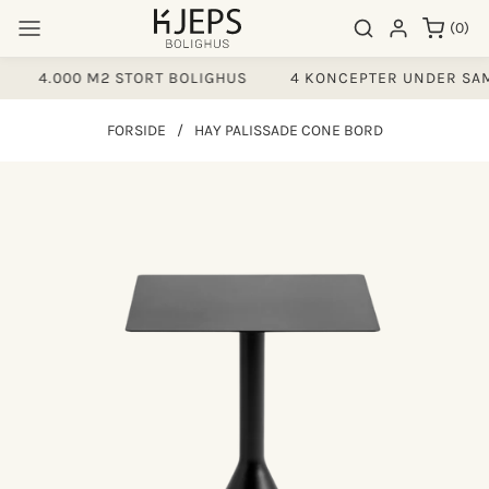
Gå til
0
Søgeresultater
Log ind
(0)
indhold
varer
4.000 M2 STORT BOLIGHUS
4 KONCEPTER UNDER SAM
FORSIDE
/
HAY PALISSADE CONE BORD
å til
produktoplysninger