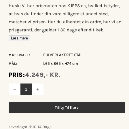
Husk: Vi har prismatch hos KJEPS.dk, hvilket betyder,
at hvis du finder din vare billigere et andet sted,
matcher vi prisen. Har du afhentet din ordre, har vi en
prisgaranti, der gælder i 30 dage efter dit køb.
Læs mere
PULVERLAKERET STÅL
MATERIALE:
L65 x B65 x H74 cm
MÅL:
PRIS:
4.249,- KR.
Reducer
Øg
antallet
antallet
for
for
Hay
Hay
Tilføj Til Kurv
Palissade
Palissade
Cone
Cone
bord
bord
Leveringstid: 10-14 Dage