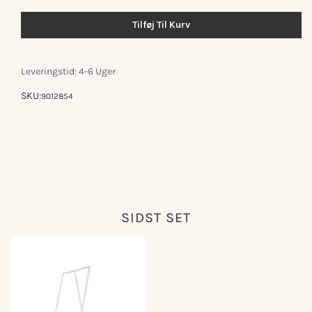
for
for
Hay
Hay
Tilføj Til Kurv
Loop
Loop
stand
stand
wardrobe
wardrobe
Leveringstid: 4-6 Uger
SKU:
9012854
SIDST SET