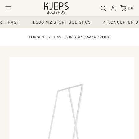
Gå til
0
Søgeresultater
Log ind
(0)
indhold
varer
 FRAGT
4.000 M2 STORT BOLIGHUS
4 KONCEPTER UN
FORSIDE
/
HAY LOOP STAND WARDROBE
å til
produktoplysninger