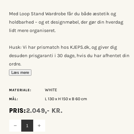
Med Loop Stand Wardrobe får du både æstetik og
holdbarhed – og et designmøbel, der gør din hverdag
lidt mere organiseret.
Husk: Vi har prismatch hos KJEPS.dk, og giver dig
desuden prisgaranti i 30 dage, hvis du har afhentet din
ordre.
Læs mere
WHITE
MATERIALE:
L 130 x H 150 x B 60 cm
MÅL:
PRIS:
2.049,- KR.
Reducer
Øg
antallet
antallet