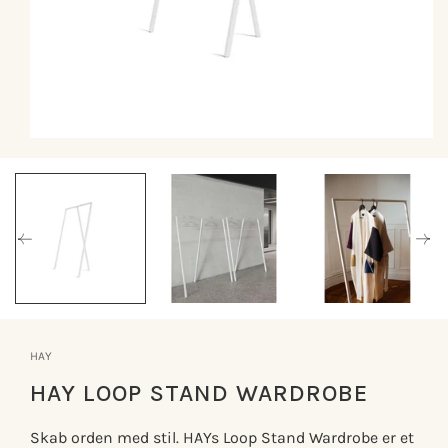
Åbn
mediet
1
i
modus
HAY
HAY LOOP STAND WARDROBE
Skab orden med stil. HAYs Loop Stand Wardrobe er et