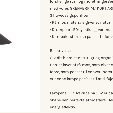
forskellige rum og indretningerBe
med vores GRENVERK M/ KORT ARM
3 hovedsalgspunkter:
• Rå mos materiale giver et natur
• Dæmpbar LED-lyskilde giver mulig
• Kompakt størrelse passer til for
Beskrivelse:
Giv dit hjem et naturligt og or
Den er lavet af rå mos, som giver 
farve, som passer til enhver ind
er denne lampe perfekt til at tilføj
Lampens LED-lyskilde på 5 W er dæ
skabe den perfekte atmosfære. De
energieffektiv.