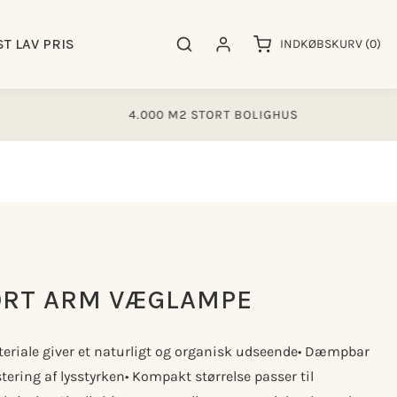
0
ST LAV PRIS
Søgeresultater
Log ind
INDKØBSKURV
(0)
varer
4.000 M2 STORT BOLIGHUS
ORT ARM VÆGLAMPE
eriale giver et naturligt og organisk udseende• Dæmpbar
tering af lysstyrken• Kompakt størrelse passer til