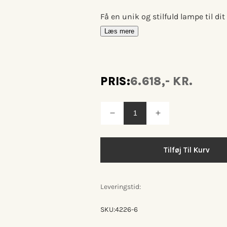
Få en unik og stilfuld lampe til
Læs mere
PRIS:
6.618,- KR.
Reducer
Øg
antallet
antallet
for
for
Grenverk
Grenverk
m/
m/
Tilføj Til Kurv
kort
kort
arm
arm
Væglampe
Væglampe
Leveringstid:
SKU:
4226-6