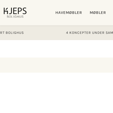
Gå til
indhold
HAVEMØBLER
MØBLER
IGHUS
4 KONCEPTER UNDER SAMME TAG
Gå til
produktoplysninger