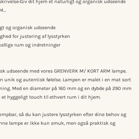
skrivelse:Giv dit hjem et naturligt og organisk udseende
...
ligt og organisk udseende
hed for justering af lysstyrken
skellige rum og indretninger
ganisk udseende med vores GRENVERK M/ KORT ARM lampe.
en unik og autentisk følelse. Lampen er malet i en mat sort
retning. Med en diameter på 160 mm og en dybde på 290 mm
e et hyggeligt touch til ethvert rum i dit hjem.
mpbar, så du kan justere lysstyrken efter dine behov og
nne lampe er ikke kun smuk, men også praktisk og