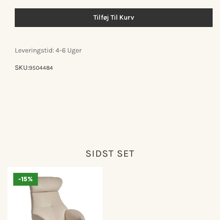
for
for
Globe
Globe
Tilføj Til Kurv
lænestol
lænestol
Leveringstid: 4-6 Uger
SKU:
9504484
SIDST SET
-15%