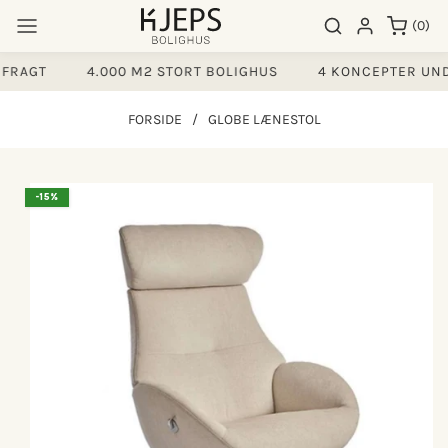
Gå til
0
Søgeresultater
Log ind
(0)
indhold
varer
FRAGT
4.000 M2 STORT BOLIGHUS
4 KONCEPTER UND
FORSIDE
/
GLOBE LÆNESTOL
å til
-15%
produktoplysninger