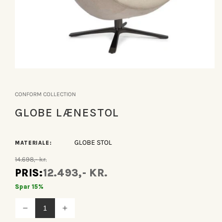
Åbn
mediet
1
CONFORM COLLECTION
i
modus
GLOBE LÆNESTOL
GLOBE STOL
MATERIALE:
14.698,- kr.
PRIS:
12.493,- KR.
Spar 15%
Reducer
Øg
antallet
antallet