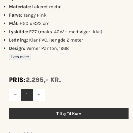
Materiale:
Lakeret metal
Farve:
Tangy Pink
Mål:
H50 x Ø23 cm
Lyskilde:
E27 (maks. 40W – medfølger ikke)
Ledning:
Klar PVC, længde 2 meter
Design:
Verner Panton, 1968
Læs mere
PRIS:
2.295,- KR.
Reducer
Øg
antallet
antallet
for
for
Flowerpot
Flowerpot
Tilføj Til Kurv
vp3
vp3
Bordlampe
Bordlampe
pink
pink