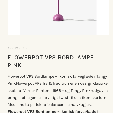
Åbn
mediet
1
ANDTRADITION
i
modus
FLOWERPOT VP3 BORDLAMPE
PINK
Flowerpot VP3 Bordlampe – Ikonisk farveglæde i Tangy
PinkFlowerpot VP3 fra &Tradition er en designklassiker
skabt af Verner Panton i 1968 – og Tangy Pink-udgaven
bringer et legende, farverigt twist til den ikoniske form.
Med sine to perfekt afbalancerede halvkugler...
Flowerpot VP3 Bordlampe – Ikonisk farveglæde i