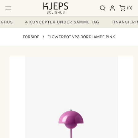
Gå til
0
Søgeresultater
Log ind
(0)
indhold
varer
GHUS
4 KONCEPTER UNDER SAMME TAG
FINANSIERING
FORSIDE
/
FLOWERPOT VP3 BORDLAMPE PINK
å til
produktoplysninger