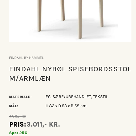
Åbn
mediet
1
FINDAHL BY HAMMEL
i
modus
FINDAHL NYBØL SPISEBORDSSTOL
M/ARMLÆN
EG, SÆBE/UBEHANDLET, TEKSTIL
MATERIALE:
H 82 x D 53 x B 58 cm
MÅL:
4.015,- kr.
PRIS:
3.011,- KR.
Spar 25%