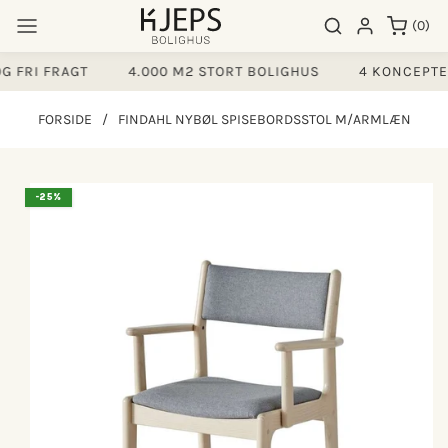
Gå til
0
Søgeresultater
Log ind
(0)
indhold
varer
 FRI FRAGT
4.000 M2 STORT BOLIGHUS
4 KONCEPTER
FORSIDE
/
FINDAHL NYBØL SPISEBORDSSTOL M/ARMLÆN
å til
-25%
produktoplysninger