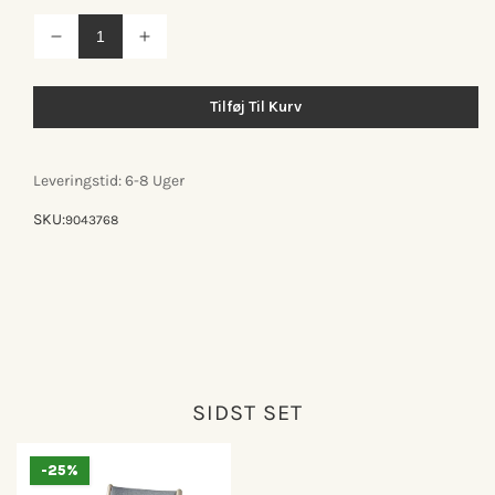
Reducer
Øg
antallet
antallet
for
for
Findahl
Findahl
Tilføj Til Kurv
Nybøl
Nybøl
spisebordsstol
spisebordsstol
m/armlæn
m/armlæn
Leveringstid: 6-8 Uger
SKU:
9043768
SIDST SET
-25%