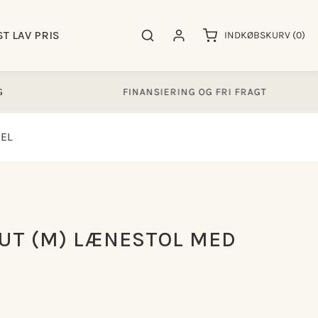
0
ST LAV PRIS
Søgeresultater
Log ind
INDKØBSKURV
(0)
varer
FINANSIERING OG FRI FRAGT
EL
UT (M) LÆNESTOL MED