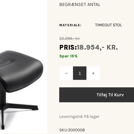
BEGRÆNSET ANTAL
TIMEOUT STOL
MATERIALE:
22.299,- kr.
PRIS:
18.954,- KR.
Spar 15%
Reducer
Øg
antallet
antallet
for
for
Conform
Conform
Timeout
Timeout
Tilføj Til Kurv
(M)
(M)
lænestol
lænestol
med
med
fodskammel
fodskammel
Leveringstid: På lager
SKU:
3000008