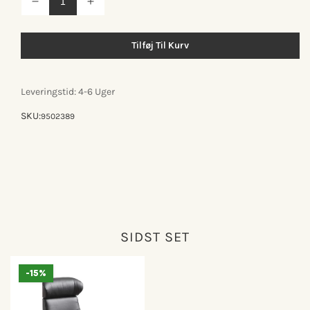
Reducer
Øg
antallet
antallet
for
for
Conform
Conform
Tilføj Til Kurv
Timeout
Timeout
lænestol
lænestol
Leveringstid: 4-6 Uger
SKU:
9502389
SIDST SET
-15%