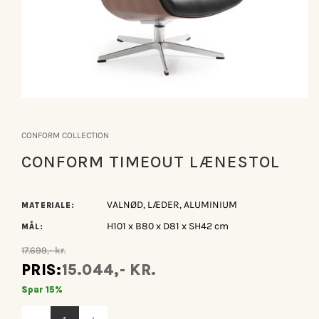
Åbn
mediet
1
CONFORM COLLECTION
i
modus
CONFORM TIMEOUT LÆNESTOL
VALNØD, LÆDER, ALUMINIUM
MATERIALE:
H101 x B80 x D81 x SH42 cm
MÅL:
17.699,- kr.
PRIS:
15.044,- KR.
Spar 15%