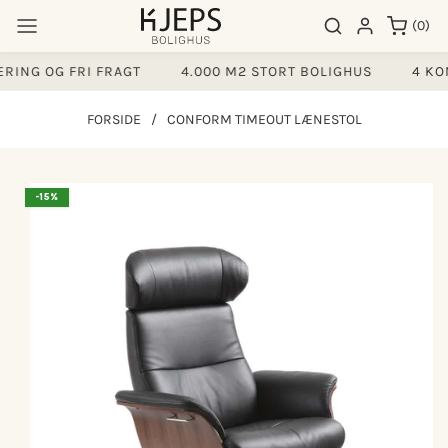
Gå til
0
Søgeresultater
Log ind
(0)
indhold
varer
RING OG FRI FRAGT
4.000 M2 STORT BOLIGHUS
4 KON
FORSIDE
/
CONFORM TIMEOUT LÆNESTOL
å til
-15%
produktoplysninger