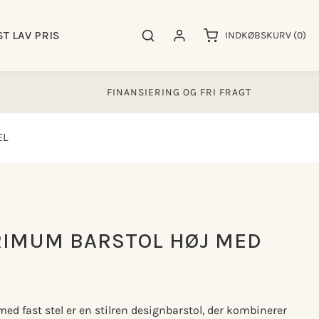
0
ST LAV PRIS
Søgeresultater
Log ind
INDKØBSKURV
(0)
varer
FINANSIERING OG FRI FRAGT
EL
RIMUM BARSTOL HØJ MED
d fast stel er en stilren designbarstol, der kombinerer