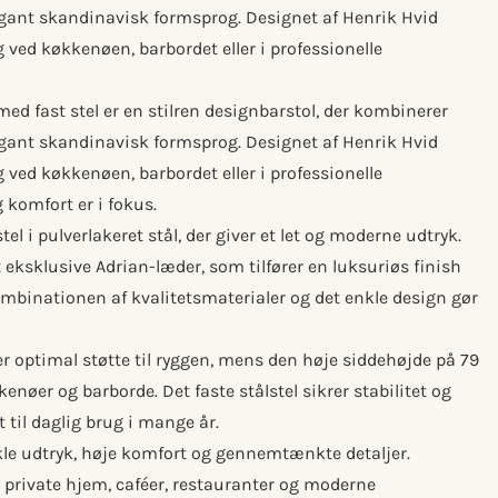
ant skandinavisk formsprog. Designet af Henrik Hvid
g ved køkkenøen, barbordet eller i professionelle
d fast stel er en stilren designbarstol, der kombinerer
ant skandinavisk formsprog. Designet af Henrik Hvid
g ved køkkenøen, barbordet eller i professionelle
 komfort er i fokus.
el i pulverlakeret stål, der giver et let og moderne udtryk.
t eksklusive Adrian-læder, som tilfører en luksuriøs finish
ombinationen af kvalitetsmaterialer og det enkle design gør
 optimal støtte til ryggen, mens den høje siddehøjde på 79
kenøer og barborde. Det faste stålstel sikrer stabilitet og
 til daglig brug i mange år.
kle udtryk, høje komfort og gennemtænkte detaljer.
 private hjem, caféer, restauranter og moderne