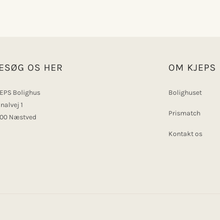
ESØG OS HER
OM KJEPS
EPS Bolighus
Bolighuset
nalvej 1
Prismatch
00 Næstved
Kontakt os