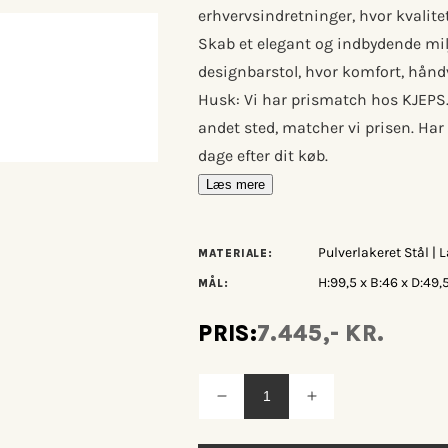
erhvervsindretninger, hvor kvalitet
Skab et elegant og indbydende mi
designbarstol, hvor komfort, hån
Husk: Vi har prismatch hos KJEPS.dk
andet sted, matcher vi prisen. Har 
dage efter dit køb.
Læs mere
Pulverlakeret Stål |
MATERIALE:
H:99,5 x B:46 x D:49,
MÅL:
PRIS:
7.445,- KR.
Reducer
Øg
antallet
antallet
for
for