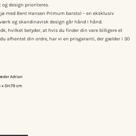
 og design prioriteres.
ljø med Bent Hansen Primum barstol – en eksklusiv
dværk og skandinavisk design går hånd i hånd.
, hvilket betyder, at hvis du finder din vare billigere et
du afhentet din ordre, har vi en prisgaranti, der gælder i 30
 Læder Adrian
5 x SH:79 cm