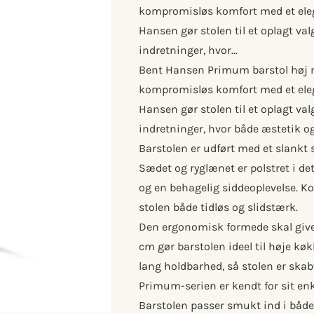
kompromisløs komfort med et eleg
Hansen gør stolen til et oplagt val
indretninger, hvor...
Bent Hansen Primum barstol høj me
kompromisløs komfort med et eleg
Hansen gør stolen til et oplagt val
indretninger, hvor både æstetik og
Barstolen er udført med et slankt st
Sædet og ryglænet er polstret i de
og en behagelig siddeoplevelse. K
stolen både tidløs og slidstærk.
Den ergonomisk formede skal giver
cm gør barstolen ideel til høje køk
lang holdbarhed, så stolen er skabt
Primum-serien er kendt for sit en
Barstolen passer smukt ind i både