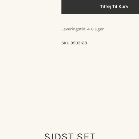
Bent
Bent
Hansen
Hansen
Tilføj Til Kurv
Primum
Primum
barstol
barstol
høj
høj
med
med
Leveringstid: 4-6 Uger
fast
fast
stel
stel
SKU:
9503128
SIDST SET