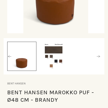
Åbn
mediet
1
i
modus
BENT HANSEN
BENT HANSEN MAROKKO PUF -
Ø48 CM - BRANDY