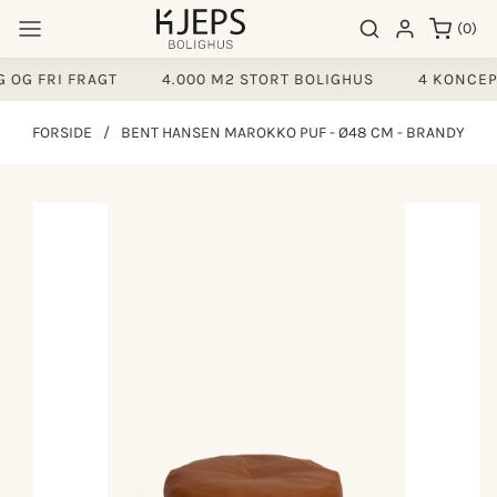
Gå til
0
Søgeresultater
Log ind
(0)
indhold
varer
OG FRI FRAGT
4.000 M2 STORT BOLIGHUS
4 KONCEPT
FORSIDE
/
BENT HANSEN MAROKKO PUF - Ø48 CM - BRANDY
å til
produktoplysninger