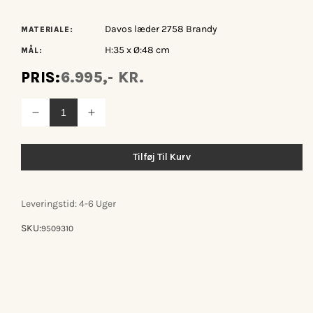
Davos læder 2758 Brandy
MATERIALE:
H:35 x Ø:48 cm
MÅL:
PRIS:
6.995,- KR.
Reducer
Øg
antallet
antallet
for
for
Bent
Bent
Tilføj Til Kurv
Hansen
Hansen
Marokko
Marokko
Puf
Puf
-
-
Leveringstid: 4-6 Uger
Ø48
Ø48
cm
cm
SKU:
-
-
9509310
Brandy
Brandy